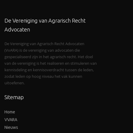
De Vereniging van Agrarisch Recht
Advocaten
De Vereniging van Agrarisch Recht Advocaten
(VvARA) is de vereniging van advocaten die
gespecialiseerd zijn in het agrarisch recht. Het doel
van de vereniging is het realiseren en stimuleren van
kennisdeling en kennisoverdracht tussen de leden,
zodat leden op hoog niveau het vak kunnen
uitoefenen.
Sitemap
Home
VVARA
Nieuws